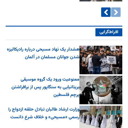
افراط‌گرایی
هشدار یک نهاد مسیحی درباره رادیکالیزه
شدن جوانان مسلمان در آلمان
ممنوعیت ورود یک گروه موسیقی
بریتانیایی به سنگاپور پس از برافراشتن
پرچم فلسطین
وزارت ارشاد طالبان تبادل حلقه ازدواج را
رسمی «مسیحی» و خلاف شرع دانست