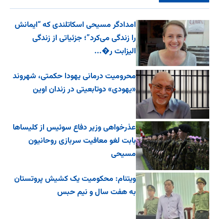
امدادگر مسیحی اسکاتلندی که “ایمانش
را زندگی می‌کرد”؛ جزئیاتی از زندگی
الیزابت ر�...
محرومیت درمانی یهودا حکمتی، شهروند
«یهودی» دوتابعیتی در زندان اوین
عذرخواهی وزیر دفاع سوئیس از کلیساها
بابت لغو معافیت سربازی روحانیون
مسیحی
ویتنام: محکومیت یک کشیش پروتستان
به هفت سال و نیم حبس