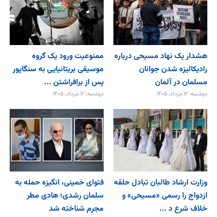
هشدار یک نهاد مسیحی درباره
ممنوعیت ورود یک گروه
رادیکالیزه شدن جوانان
موسیقی بریتانیایی به سنگاپور
مسلمان در آلمان
پس از برافراشتن ...
دوشنبه، ۱۲ مرداد، ۱۴۰۵
دوشنبه، ۱۲ مرداد، ۱۴۰۵
وزارت ارشاد طالبان تبادل حلقه
فتوای خمینی، انگیزه حمله به
ازدواج را رسمی «مسیحی» و
سلمان رشدی؛ هادی مطر
خلاف شرع د ...
مجرم شناخته شد