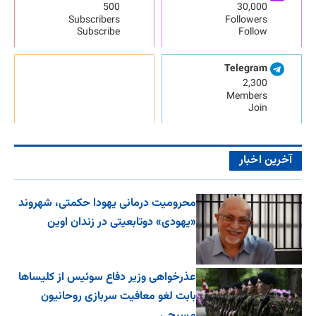
500
30,000
Subscribers
Followers
Subscribe
Follow
Telegram
2,300
Members
Join
آخرین اخبار
محرومیت درمانی یهودا حکمتی، شهروند
«یهودی» دوتابعیتی در زندان اوین
عذرخواهی وزیر دفاع سوئیس از کلیساها
بابت لغو معافیت سربازی روحانیون
مسیحی