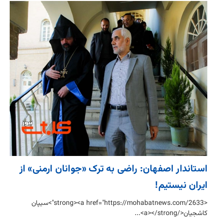
استاندار اصفهان: راضی به ترک «جوانان ارمنی» از
ایران نیستیم!
<strong><a href="https://mohabatnews.com/2633">سیپان
کاشجیان</a></strong>...