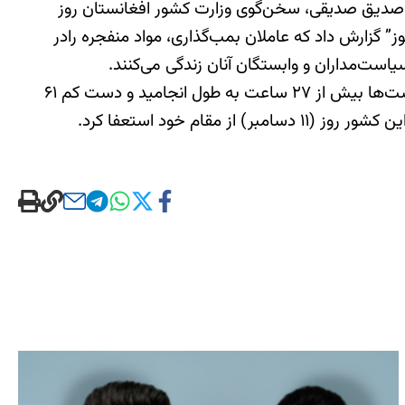
ه‌ی صدیق صدیقی، سخن‌گوی وزارت کشور افغانستان روز
وز” گزارش داد که عاملان بمب‌گذاری، مواد منفجره را‌در
است‌مداران و وابستگان آنان زندگی می‌کنند.
جنگ‌جویان طالبان روز سه‌شنبه (۸ دسامبر) نیز به فرودگاه شهر قندهار حمله کردند. درگیری میان نیروهای دولتی و تروریست‌ها بیش از ۲۷ ساعت به طول انجامید و دست کم ۶۱
کشته به‌جای گذاشت که ۱۱ تن از آنان مهاجمان بودند. در پی این حادثه، رحمت‌الله نبیل، رییس سازمان اطلاعات و امنیت این کشور روز (۱۱ دسامبر) از مقام خود استعفا کرد.