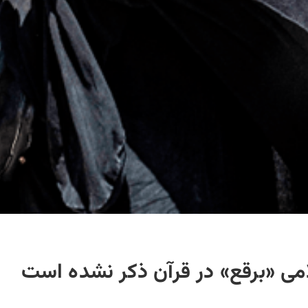
امی «برقع» در قرآن ذکر نشده است