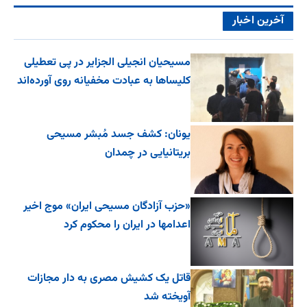
آخرین اخبار
مسیحیان انجیلی الجزایر در پی تعطیلی
کلیساها به عبادت مخفیانه روی آورده‌اند
یونان: کشف جسد مُبشر مسیحی
بریتانیایی در چمدان
«حزب آزادگان مسیحی ایران» موج اخیر
اعدامها در ایران را محکوم کرد
قاتل یک کشیش مصری به دار مجازات
آویخته شد