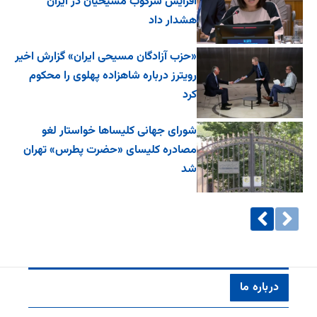
افزایش سرکوب مسیحیان در ایران
هشدار داد
«حزب آزادگان مسیحی ایران» گزارش اخیر
رویترز درباره شاهزاده پهلوی را محکوم
کرد
شورای جهانی کلیساها خواستار لغو
مصادره کلیسای «حضرت پطرس» تهران
شد
درباره ما