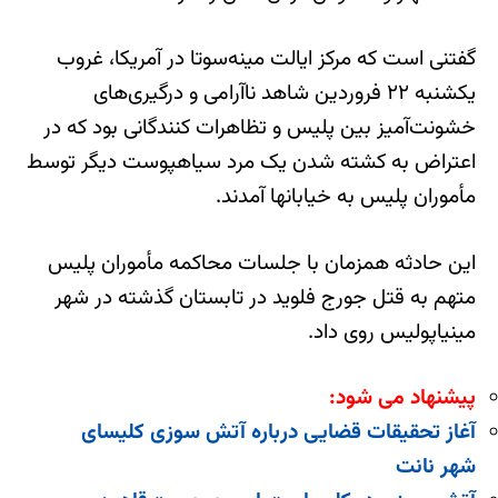
گفتنی است که مرکز ایالت مینه‌سوتا در آمریکا، غروب
یکشنبه ۲۲ فروردین شاهد ناآرامی و درگیری‌های
خشونت‌آمیز بین پلیس و تظاهرات کنندگانی بود که در
اعتراض به کشته شدن یک مرد سیاهپوست دیگر توسط
مأموران پلیس به خیابانها آمدند.
این حادثه همزمان با جلسات محاکمه مأموران پلیس
متهم به قتل جورج فلوید در تابستان گذشته در شهر
مینیاپولیس روی داد.
پیشنهاد می شود:
آغاز تحقیقات قضایی درباره آتش سوزی کلیسای
شهر نانت