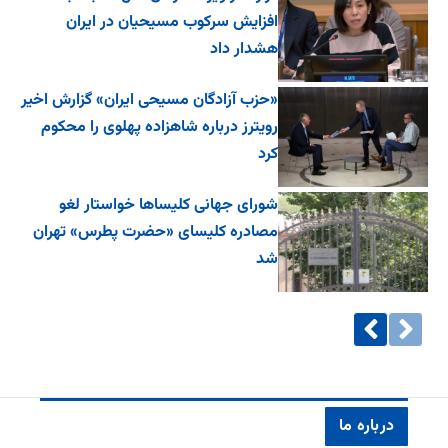
افزایش سرکوب مسیحیان در ایران
هشدار داد
«حزب آزادگان مسیحی ایران» گزارش اخیر
رویترز درباره شاهزاده پهلوی را محکوم
کرد
شورای جهانی کلیساها خواستار لغو
مصادره کلیسای «حضرت پطرس» تهران
شد
درباره ما