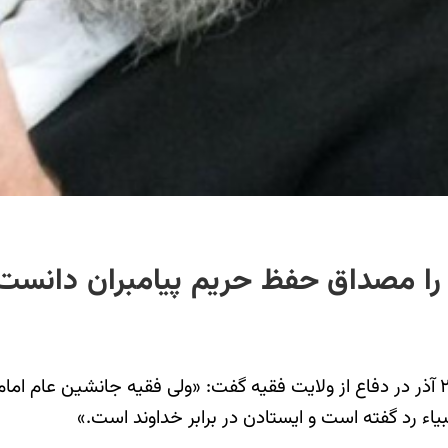
را مصداق حفظ حریم پیامبران دانست
احمد خاتمی امام جمعه تهران روز جمعه ۲۵ آذر در دفاع از ولایت فقیه گفت: «ولی فق
ء رد گفته است و ایستادن در برابر خداوند است.»