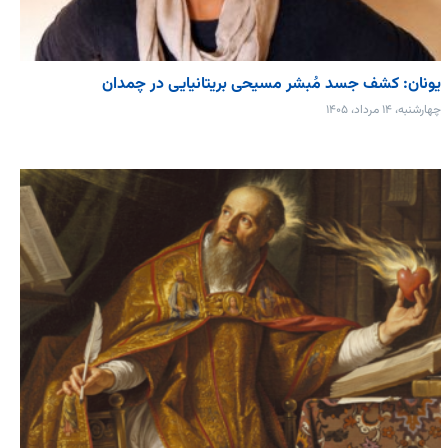
یونان: کشف جسد مُبشر مسیحی بریتانیایی در چمدان
چهارشنبه، ۱۴ مرداد، ۱۴۰۵