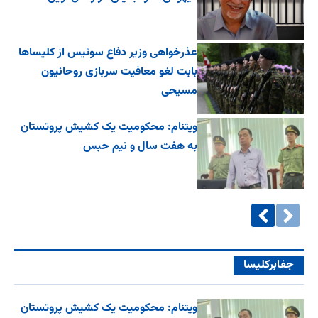
عذرخواهی وزیر دفاع سوئیس از کلیساها
بابت لغو معافیت سربازی روحانیون
مسیحی
ویتنام: محکومیت یک کشیش پروتستان
به هفت سال و نیم حبس
جفا‌بر‌کلیسا
ویتنام: محکومیت یک کشیش پروتستان