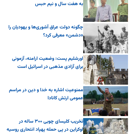
به هفت سال و نیم حبس
چگونه دولت عراق آشوری‌ها و یهودیان را
«دشمن» معرفی کرد؟
اورشلیم پست: وضعیت ارامنه، آزمونی
برای آزادی مذهبی در اسرائیل است
ممنوعیت اشاره به خدا و دین در مراسم
عمومی ارتش کانادا
تخریب کلیسای چوبی ۳۰۰ ساله در
اوکراین در پی حمله پهپاد انتحاری روسیه