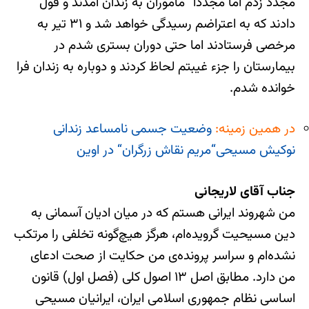
مجدد زدم اما مجددا” مأموران به زندان آمدند و قول
دادند که به اعتراضم رسیدگی خواهد شد و ٣١ تیر به
مرخصی فرستادند اما حتی دوران بستری شدم در
بیمارستان را جزء غیبتم لحاظ کردند و دوباره به زندان فرا
خوانده شدم.
در همین زمینه:
وضعیت جسمی نامساعد زندانی
نوکیش مسیحی“مریم نقاش زرگران“ در اوین
جناب آقای لاریجانی
من شهروند ایرانی هستم که در میان ادیان آسمانی به
دین مسیحیت گرویده‌ام، هرگز هیچ‌گونه تخلفی را مرتکب
نشده‌ام و سراسر پرونده‌ی من حکایت از صحت ادعای
من دارد. مطابق اصل ١٣ اصول کلی (فصل اول) قانون
اساسی نظام جمهوری اسلامی ایران، ایرانیان مسیحی