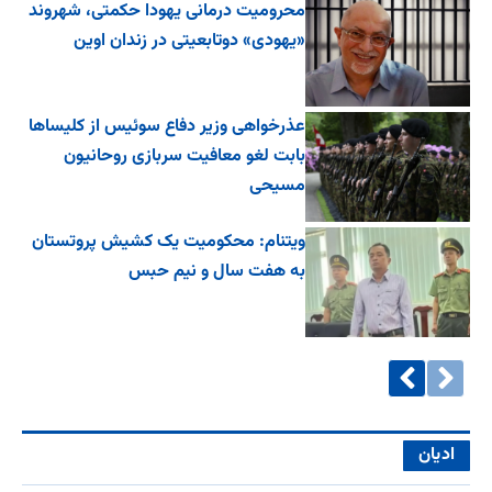
محرومیت درمانی یهودا حکمتی، شهروند
«یهودی» دوتابعیتی در زندان اوین
عذرخواهی وزیر دفاع سوئیس از کلیساها
بابت لغو معافیت سربازی روحانیون
مسیحی
ویتنام: محکومیت یک کشیش پروتستان
به هفت سال و نیم حبس
ادیان