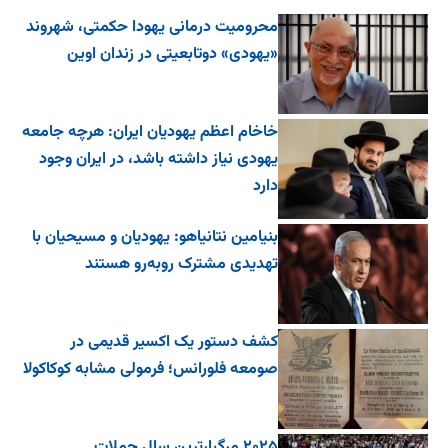
محرومیت درمانی یهودا حکمتی، شهروند
«یهودی» دوتابعیتی در زندان اوین
خاخام اعظم یهودیان ایران: هرچه جامعه
یهودی نیاز داشته باشد، در ایران وجود
دارد
بنیامین نتانیاهو: یهودیان و مسیحیان با
تهدیدی مشترک روبه‌رو هستند
کشف دستور یک اکسیر قدیمی در
صومعه فلورانس؛ فرمولی مشابه کوکاکولا
۲۰۲۵ مرگبارترین سال حملات