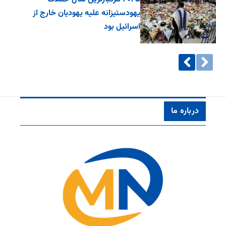
یهودستیزانه علیه یهودیان خارج از
اسرائیل بود
درباره ما