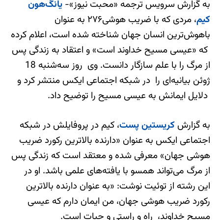
به گزارش سرویس ترجمه «محبت نیوز»-
یانگ‌هون
کیم
، مردی که با ضریب هوشی‌۲۷۶ به عنوان
باهوش‌ترین انسان جهان شناخته شده است، اعلام کرده
که «عیسی مسیح خداوند است» و اعتقاد به زندگی پس
از مرگ را با علم سازگار دانست. وی روز سه‌شنبه 18
ژوئن بیانیه‌ای را در شبکه اجتماعی ایکس منتشر کرد و
دلایل ایمانش به عیسی مسیح را توضیح داد.
به گزارش
کریستین پست
، کیم در پروفایلش در شبکه
اجتماعی ایکس به عنوان «دارنده بالاترین رکورد ضریب
هوشی جهان» معرفی شده و معتقد است که زندگی پس
از مرگ می‌تواند همسو با یافته‌های علمی باشد. او در
این رشته از توئیت نوشت: «به عنوان دارنده بالاترین
رکورد ضریب هوشی جهان، من ایمان دارم که عیسی
مسیح خداوند، راه و راستی و حیات است.