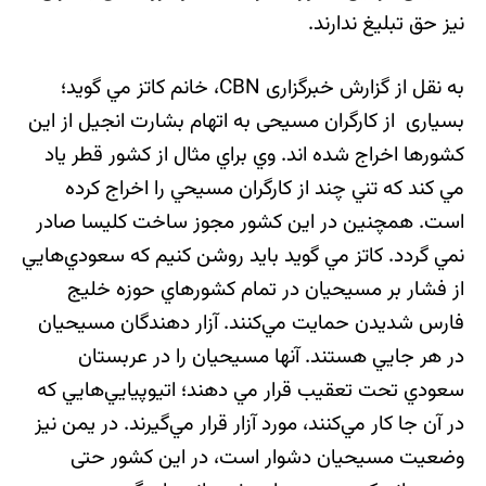
نيز حق تبليغ ندارند.
به نقل از گزارش خبرگزاری CBN، خانم كاتز مي گويد؛
بسياری از كارگران مسيحی به اتهام بشارت انجيل از اين
كشورها اخراج شده اند. وي براي مثال از كشور قطر ياد
مي كند كه تني چند از كارگران مسيحي را اخراج كرده
است. همچنين در اين كشور مجوز ساخت كليسا صادر
نمي گردد. كاتز مي گويد بايد روشن کنيم که سعودي‌هايي
از فشار بر مسيحيان در تمام كشورهاي حوزه خليج
فارس شديدن حمايت مي‌کنند. آزار دهندگان مسيحيان
در هر جايي هستند. آنها مسيحيان را در عربستان
سعودي تحت تعقيب قرار مي دهند؛ اتيوپيايي‌هايي که
در آن جا کار مي‌کنند، مورد آزار قرار مي‌گيرند. در يمن نيز
وضعيت مسيحيان دشوار است، در اين كشور حتی