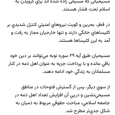
مسيحيانی كه مسيحی زاده شده اند براي گرويدن به
اسلام تحت فشار هستند.
در قطر، بحرين و كويت نيروهاي امنيتي كنترل شديدي بر
كليساهاي خانگي دارند و تنها خارجيان مجاز به رفت و
آمد به اين كليساها هستند.
مسيحيان طبق آيه ٢٩ سوره توبه مي‌توانند بر دين خود
باقي مانده و با پرداخت جزيه به عنوان اهل ذمه در كنار
مسلمانان به زندگي خود ادامه دهند.
از سوي ديگر، پس از گسترش فتوحات در مناطق
مسيحي‌نشين و درپي آن افزايش تعداد اهل ذمه در
جامعه اسلامي، مباحث حقوقي مربوط به ذميان به
شكل جدي‌تر مطرح شد.