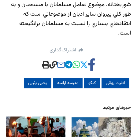
شوربختانه، موضوع تعامل مسلمانان با مسيحيان و به
طور كلي پيروان ساير اديان از موضوعاتي است كه
انتقادهاي بسياري را نسبت به مسلمانان برانگيخته
است.
اشتراک‌گذاری
اقلیت بهائی
کنگو
مدرسه ارامنه
یحیی یثربی
خبرهای مرتبط