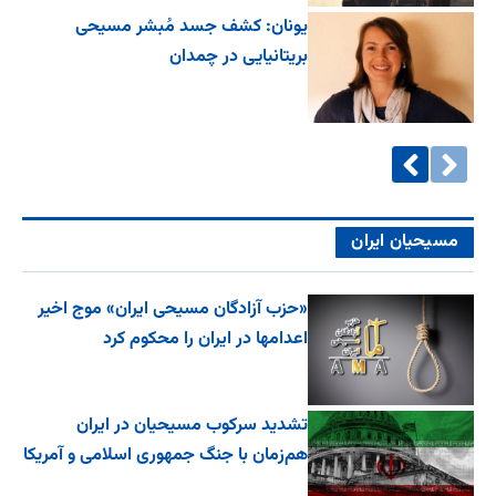
یونان: کشف جسد مُبشر مسیحی
بریتانیایی در چمدان
مسیحیان ایران
«حزب آزادگان مسیحی ایران» موج اخیر
اعدامها در ایران را محکوم کرد
تشدید سرکوب مسیحیان در ایران
هم‌زمان با جنگ جمهوری اسلامی و آمریکا