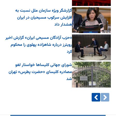
گزارشگر ویژه سازمان ملل نسبت به
افزایش سرکوب مسیحیان در ایران
هشدار داد
«حزب آزادگان مسیحی ایران» گزارش اخیر
رویترز درباره شاهزاده پهلوی را محکوم
کرد
شورای جهانی کلیساها خواستار لغو
مصادره کلیسای «حضرت پطرس» تهران
شد