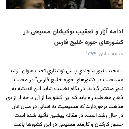
ادامه آزار و تعقيب نوكيشان مسيحی در
كشورهای حوزه خليج فارس
جمعه، ۱ آبان، ۱۳۹۴
«محبت نيوز»، چندي پيش نوشتاري تحت عنوان “رشد
مسيحيت در كشورهاي حوزه خليج فارس” در محبت
نيوز منتشر گرديد. در نگاه نخست شايد اين انديشه به
ذهن مخاطب راه يابد كه اين كشورها از آن درجه از آزادی
مذهب برخوردارند كه مسيحيت به آسانی در ميان آنان
در حال رشد است. در مقاله پيشين تأكيد شده است
حضور كاركنان و كارمند مسيحی در اين كشورها باعث