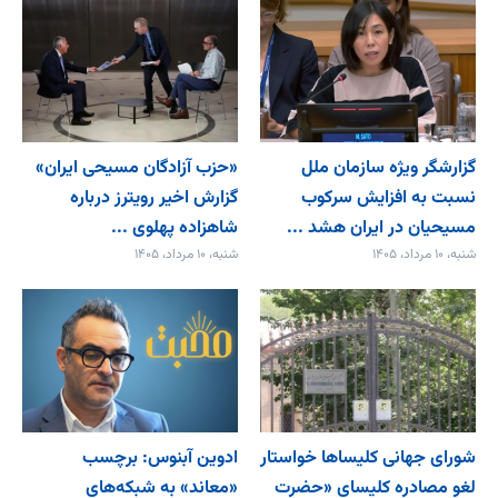
گزارشگر ویژه سازمان ملل
«حزب آزادگان مسیحی ایران»
نسبت به افزایش سرکوب
گزارش اخیر رویترز درباره
مسیحیان در ایران هشد ...
شاهزاده پهلوی ...
شنبه، ۱۰ مرداد، ۱۴۰۵
شنبه، ۱۰ مرداد، ۱۴۰۵
شورای جهانی کلیساها خواستار
ادوین آبنوس: برچسب
لغو مصادره کلیسای «حضرت
«معاند» به شبکه‌های