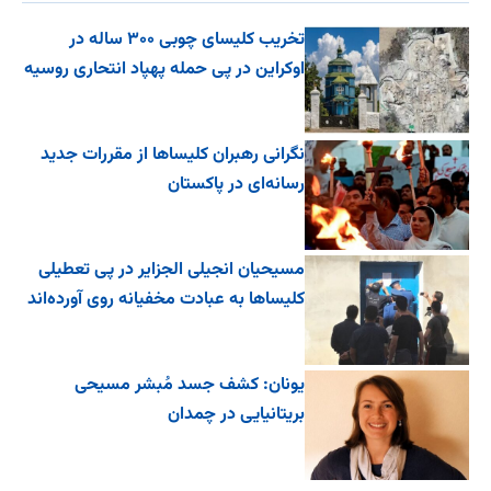
تخریب کلیسای چوبی ۳۰۰ ساله در
اوکراین در پی حمله پهپاد انتحاری روسیه
نگرانی رهبران کلیساها از مقررات جدید
رسانه‌ای در پاکستان
مسیحیان انجیلی الجزایر در پی تعطیلی
کلیساها به عبادت مخفیانه روی آورده‌اند
یونان: کشف جسد مُبشر مسیحی
بریتانیایی در چمدان