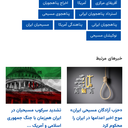
آفریقای مرکزی
آمریکا
اخراج پناهجویان
استرداد پناهجویان ایرانی
پناهجوی مسیحی
پناهجویان ایرانی
پناهندگی آمریکا
مسیحیان ایران
نوکیشان مسیحی
خبرهای مرتبط
«حزب آزادگان مسیحی ایران»
تشدید سرکوب مسیحیان در
موج اخیر اعدامها در ایران را
ایران هم‌زمان با جنگ جمهوری
محکوم کرد
اسلامی و آمریک ...