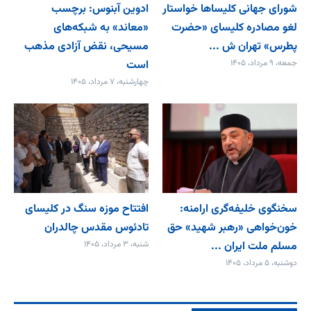
شورای جهانی کلیساها خواستار
ادوین آبنوس: برچسب
لغو مصادره کلیسای «حضرت
«معاند» به شبکه‌های
پطرس» تهران ش ...
مسیحی، نقض آزادی مذهب
جمعه، ۹ مرداد، ۱۴۰۵
است
چهارشنبه، ۷ مرداد، ۱۴۰۵
سخنگوی خلیفه‌گری ارامنه:
افتتاح موزه سنگ در کلیسای
خون‌خواهی «رهبر شهید» حق
تادئوس مقدس چالدران
مسلم ملت ایران ...
شنبه، ۳ مرداد، ۱۴۰۵
دوشنبه، ۵ مرداد، ۱۴۰۵