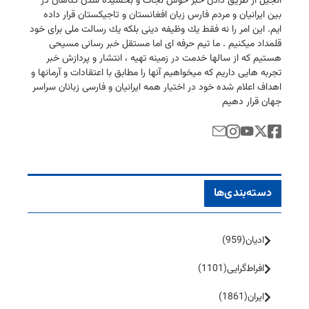
انجیل از طریق دادن خبر خوش نجات و بخشیده شدن گناهان در
بین ایرانیان و مردم فارس زبان افغانستان و تاجیكستان قرار داده
ایم. این امر را نه فقط یك وظیفه دینی بلكه یك رسالت ملی برای خود
قلمداد میكنیم . ما تیم حرفه ای اما مستقل خبر رسانی مسیحی
هستیم كه از سالها خدمت در زمینه تهیه ، انتشار و پردازش خبر
تجربه هایی داریم كه میخواهیم آنها را مطابق با اعتقادات و آرمانها و
اهداف اعلام شده خود در اختیار همه ایرانیان و فارسی زبانان سراسر
جهان قرار دهیم
دسته‌بندی‌ها
ادیان
(959)
افراط‌گرایی
(1101)
ایران
(1861)