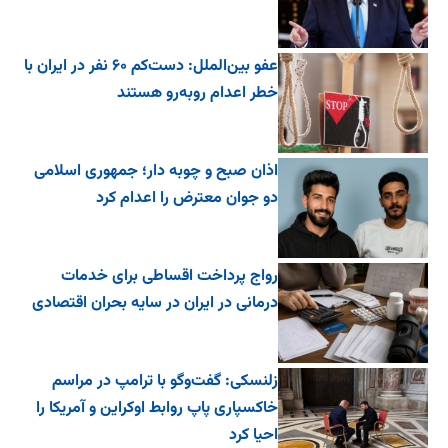
عفو بین‌الملل: دست‌کم ۶۰ نفر در ایران با
خطر اعدام روبه‌رو هستند
اذان صبح و چوبه دار؛ جمهوری اسلامی
دو جوان معترض را اعدام کرد
رواج پرداخت اقساطی برای خدمات
درمانی در ایران در سایه بحران اقتصادی
زلنسکی: گفت‌وگو با ترامپ در مراسم
خاکسپاری پاپ روابط اوکراین و آمریکا را
احیا کرد