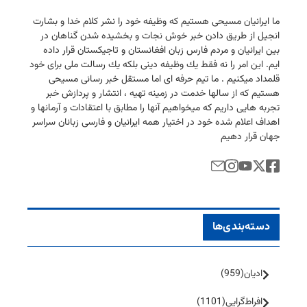
ما ایرانیان مسیحی هستیم كه وظیفه خود را نشر كلام خدا و بشارت
انجیل از طریق دادن خبر خوش نجات و بخشیده شدن گناهان در
بین ایرانیان و مردم فارس زبان افغانستان و تاجیكستان قرار داده
ایم. این امر را نه فقط یك وظیفه دینی بلكه یك رسالت ملی برای خود
قلمداد میكنیم . ما تیم حرفه ای اما مستقل خبر رسانی مسیحی
هستیم كه از سالها خدمت در زمینه تهیه ، انتشار و پردازش خبر
تجربه هایی داریم كه میخواهیم آنها را مطابق با اعتقادات و آرمانها و
اهداف اعلام شده خود در اختیار همه ایرانیان و فارسی زبانان سراسر
جهان قرار دهیم
دسته‌بندی‌ها
ادیان
(959)
افراط‌گرایی
(1101)