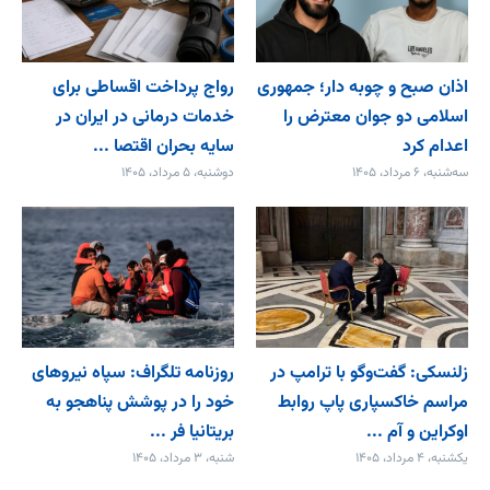
اذان صبح و چوبه دار؛ جمهوری
رواج پرداخت اقساطی برای
اسلامی دو جوان معترض را
خدمات درمانی در ایران در
اعدام کرد
سایه بحران اقتصا ...
سه‌شنبه، ۶ مرداد، ۱۴۰۵
دوشنبه، ۵ مرداد، ۱۴۰۵
زلنسکی: گفت‌وگو با ترامپ در
روزنامه تلگراف: سپاه نیروهای
مراسم خاکسپاری پاپ روابط
خود را در پوشش پناهجو به
اوکراین و آم ...
بریتانیا فر ...
یکشنبه، ۴ مرداد، ۱۴۰۵
شنبه، ۳ مرداد، ۱۴۰۵