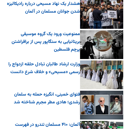
هشدار یک نهاد مسیحی درباره رادیکالیزه
شدن جوانان مسلمان در آلمان
ممنوعیت ورود یک گروه موسیقی
بریتانیایی به سنگاپور پس از برافراشتن
پرچم فلسطین
وزارت ارشاد طالبان تبادل حلقه ازدواج را
رسمی «مسیحی» و خلاف شرع دانست
فتوای خمینی، انگیزه حمله به سلمان
رشدی؛ هادی مطر مجرم شناخته شد
آلمان: ۴۱۰ مسلمان تندرو در فهرست