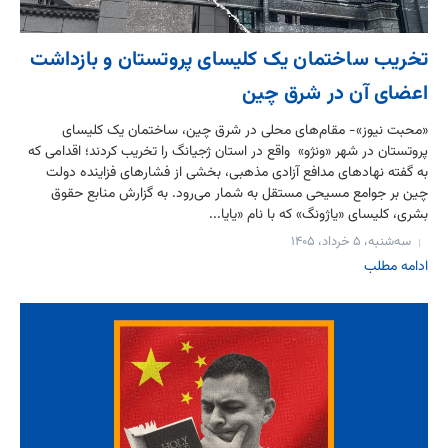
تخریب ساختمان یک کلیسای پروتستان و بازداشت
اعضای آن در شرق چین
«محبت نیوز»- مقام‌های محلی در شرق چین، ساختمان یک کلیسای
پروتستان در شهر «ونژو» واقع در استان ژجیانگ را تخریب کردند؛ اقدامی که
به گفته نهادهای مدافع آزادی مذهبی، بخشی از فشارهای فزاینده دولت
چین بر جوامع مسیحی مستقل به شمار می‌رود. به گزارش منابع حقوق
بشری، کلیسای «یاژونگ» که با نام «یایا...
سه‌شنبه، ۵ خرداد، ۱۴۰۵
ادامه مطلب