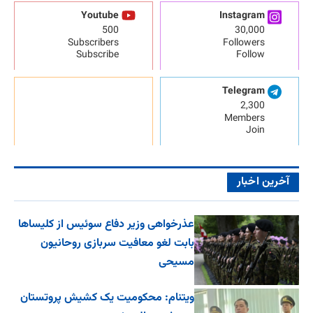
Youtube
Instagram
500
30,000
Subscribers
Followers
Subscribe
Follow
Telegram
2,300
Members
Join
آخرین اخبار
عذرخواهی وزیر دفاع سوئیس از کلیساها
بابت لغو معافیت سربازی روحانیون
مسیحی
ویتنام: محکومیت یک کشیش پروتستان