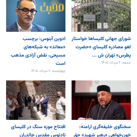
شورای جهانی کلیساها خواستار
ادوین آبنوس: برچسب
لغو مصادره کلیسای «حضرت
«معاند» به شبکه‌های
پطرس» تهران ش ...
مسیحی، نقض آزادی مذهب
جمعه، ۹ مرداد، ۱۴۰۵
است
چهارشنبه، ۷ مرداد، ۱۴۰۵
سخنگوی خلیفه‌گری ارامنه:
افتتاح موزه سنگ در کلیسای
خون‌خواهی «رهبر شهید» حق
تادئوس مقدس چالدران