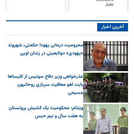
Members
Join
آخرین اخبار
محرومیت درمانی یهودا حکمتی، شهروند
«یهودی» دوتابعیتی در زندان اوین
عذرخواهی وزیر دفاع سوئیس از کلیساها
بابت لغو معافیت سربازی روحانیون
مسیحی
ویتنام: محکومیت یک کشیش پروتستان
به هفت سال و نیم حبس