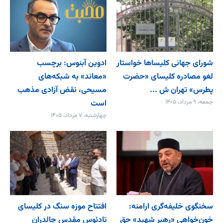
شورای جهانی کلیساها خواستار
ادوین آبنوس: برچسب
لغو مصادره کلیسای «حضرت
«معاند» به شبکه‌های
پطرس» تهران ش ...
مسیحی، نقض آزادی مذهب
جمعه، ۹ مرداد، ۱۴۰۵
است
چهارشنبه، ۷ مرداد، ۱۴۰۵
سخنگوی خلیفه‌گری ارامنه:
افتتاح موزه سنگ در کلیسای
خون‌خواهی «رهبر شهید» حق
تادئوس مقدس چالدران