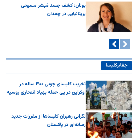
یونان: کشف جسد مُبشر مسیحی
بریتانیایی در چمدان
جفا‌بر‌کلیسا
تخریب کلیسای چوبی ۳۰۰ ساله در
اوکراین در پی حمله پهپاد انتحاری روسیه
نگرانی رهبران کلیساها از مقررات جدید
رسانه‌ای در پاکستان