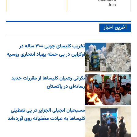
Members
Join
آخرین اخبار
تخریب کلیسای چوبی ۳۰۰ ساله در
اوکراین در پی حمله پهپاد انتحاری روسیه
نگرانی رهبران کلیساها از مقررات جدید
رسانه‌ای در پاکستان
مسیحیان انجیلی الجزایر در پی تعطیلی
کلیساها به عبادت مخفیانه روی آورده‌اند