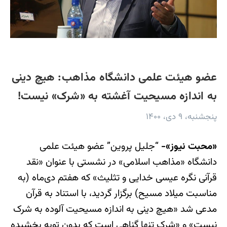
عضو هیئت علمی دانشگاه مذاهب: هیچ دینی
به اندازه مسیحیت آغشته به «شرک» نیست!
پنجشنبه، ۹ دی، ۱۴۰۰
«محبت نیوز»-
“جلیل پروین” عضو هیئت علمی
دانشگاه «مذاهب اسلامی» در نشستی با عنوان «نقد
قرآنی نگره عیسی خدایی و تثلیث» که هفتم دی‌ماه‌ (به
مناسبت میلاد مسیح) برگزار گردید، با استناد به قرآن
مدعی شد «هیچ دینی به اندازه مسیحیت آلوده به شرک
نیست» و «شرک تنها گناهی است که بدون توبه بخشیده