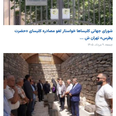
شورای جهانی کلیساها خواستار لغو مصادره کلیسای «حضرت
پطرس» تهران ش ...
جمعه، ۹ مرداد، ۱۴۰۵