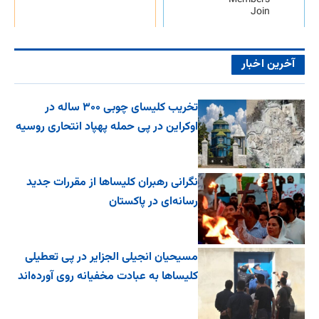
Members
Join
آخرین اخبار
تخریب کلیسای چوبی ۳۰۰ ساله در
اوکراین در پی حمله پهپاد انتحاری روسیه
نگرانی رهبران کلیساها از مقررات جدید
رسانه‌ای در پاکستان
مسیحیان انجیلی الجزایر در پی تعطیلی
کلیساها به عبادت مخفیانه روی آورده‌اند