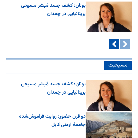
یونان: کشف جسد مُبشر مسیحی
بریتانیایی در چمدان
مسیحیت
یونان: کشف جسد مُبشر مسیحی
بریتانیایی در چمدان
دو قرن حضور: روایت فراموش‌شده
جامعۀ ارمنی کابل