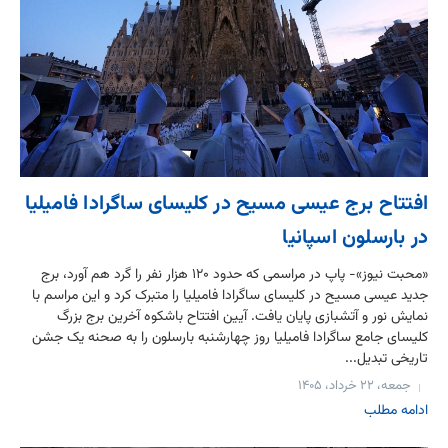
افتتاح برج عیسی مسیح در کلیسای ساگرادا فامیلیا
در بارسلون اسپانیا
«محبت نیوز»- پاپ در مراسمی که حدود ۱۲۰ هزار نفر را گرد هم آورد، برج
جدید عیسی مسیح در کلیسای ساگرادا فامیلیا را متبرک کرد و این مراسم با
نمایش نور و آتشبازی پایان یافت. آیین افتتاح باشکوه آخرین برج بزرگ
کلیسای جامع ساگرادا فامیلیا روز چهارشنبه بارسلون را به صحنه یک جشن
تاریخی تبدیل...
جمعه، ۲۲ خرداد، ۱۴۰۵
ادامه مطلب