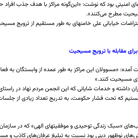
های امنیتی بود که نوشت: «این‌گونه مراکز با هدف جذب افراد 
سیحیت مطرح می‌کنند».
سال 88 پس از انتخابات ریاست جمهوری در ایران در اوج اعتراضات خی
برای مقابله با ترویج مسیحیت
 آمده: «مسوولان این مراکز به طور عمده از وابستگان به فع
های مسیحیت کنند.»
ست علی رغم موفقیت های چشمگیری که NA در ایران داشته و خدمات شایانی که این انجمن م
 شاهد این هستیم که تحت فشار حکومت، به تدریج تعداد زیادی از
یی از مجموعه کتاب‌های «سبک زندگی توحیدی و موفقیتهای الهی» که در
وظهور دینی بود نسبت به تبلیغ عرفان‌های کاذب و مسیحیت در برخی