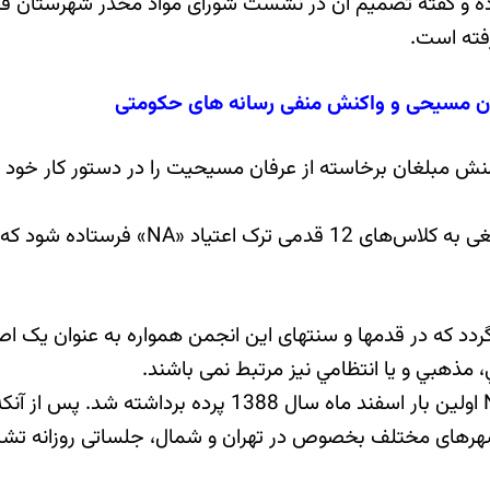
ه و گفته تصمیم آن در نشست شورای مواد مخدر شهرستان فرد
فته است.
مون مسیحی و واکنش منفی رسانه های حکومتی
عای این مقام مسوول، اعضای گروه ترک اعتیاد «NA» مَنش مبلغان برخاسته از عرفان مسیحی
او از اداره تبلیغات اسلامی شهرستان فردیس 
مذهبي و يا انتظامي نیز مرتبط نمی باشند.
از خبر برخورد با ترویج آموزه‌های مسیحی در انجمن های NA 
قدم های 12 گانه ترک اعتیاد در شهرهای مختلف بخصوص در تهران و شمال، جلساتی