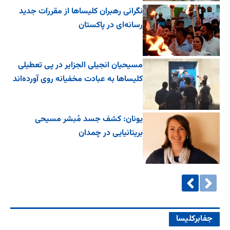
نگرانی رهبران کلیساها از مقررات جدید
رسانه‌ای در پاکستان
مسیحیان انجیلی الجزایر در پی تعطیلی
کلیساها به عبادت مخفیانه روی آورده‌اند
یونان: کشف جسد مُبشر مسیحی
بریتانیایی در چمدان
جفا‌بر‌کلیسا