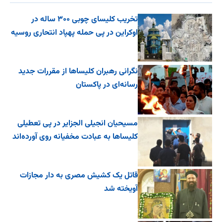
تخریب کلیسای چوبی ۳۰۰ ساله در
اوکراین در پی حمله پهپاد انتحاری روسیه
نگرانی رهبران کلیساها از مقررات جدید
رسانه‌ای در پاکستان
مسیحیان انجیلی الجزایر در پی تعطیلی
کلیساها به عبادت مخفیانه روی آورده‌اند
قاتل یک کشیش مصری به دار مجازات
آویخته شد