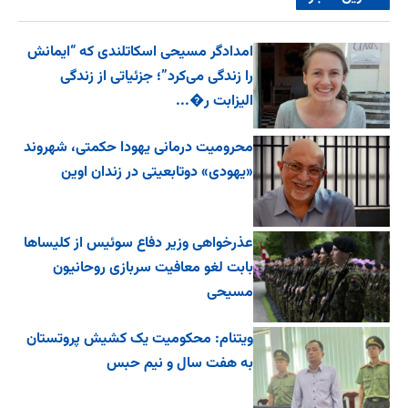
امدادگر مسیحی اسکاتلندی که “ایمانش
را زندگی می‌کرد”؛ جزئیاتی از زندگی
الیزابت ر�...
محرومیت درمانی یهودا حکمتی، شهروند
«یهودی» دوتابعیتی در زندان اوین
عذرخواهی وزیر دفاع سوئیس از کلیساها
بابت لغو معافیت سربازی روحانیون
مسیحی
ویتنام: محکومیت یک کشیش پروتستان
به هفت سال و نیم حبس