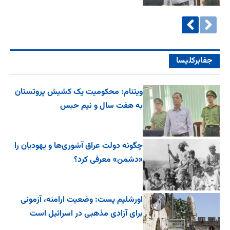
جفا‌بر‌کلیسا
ویتنام: محکومیت یک کشیش پروتستان
به هفت سال و نیم حبس
چگونه دولت عراق آشوری‌ها و یهودیان را
«دشمن» معرفی کرد؟
اورشلیم پست: وضعیت ارامنه، آزمونی
برای آزادی مذهبی در اسرائیل است