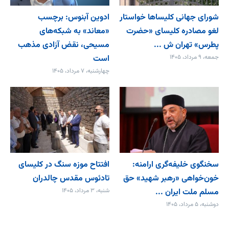
شورای جهانی کلیساها خواستار
ادوین آبنوس: برچسب
لغو مصادره کلیسای «حضرت
«معاند» به شبکه‌های
پطرس» تهران ش ...
مسیحی، نقض آزادی مذهب
جمعه، ۹ مرداد، ۱۴۰۵
است
چهارشنبه، ۷ مرداد، ۱۴۰۵
سخنگوی خلیفه‌گری ارامنه:
افتتاح موزه سنگ در کلیسای
خون‌خواهی «رهبر شهید» حق
تادئوس مقدس چالدران
مسلم ملت ایران ...
شنبه، ۳ مرداد، ۱۴۰۵
دوشنبه، ۵ مرداد، ۱۴۰۵