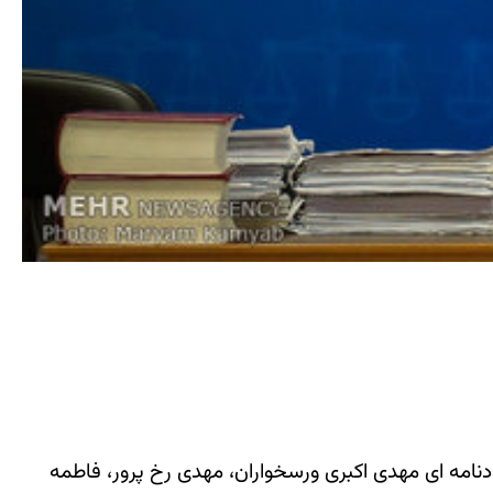
یسه با صدور دادنامه ای مهدی اکبری ورسخواران، مهدی رخ پرور، فاطمه