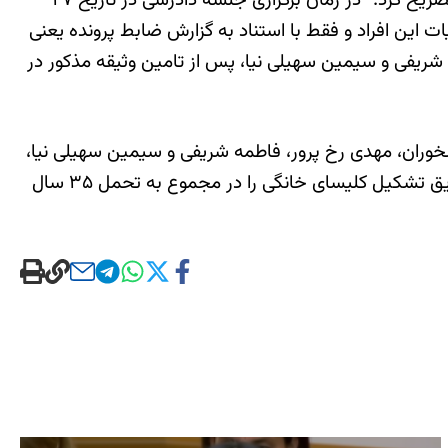
این منبع مطلع در ادامه پیرامون روند برگزاری جلسه دادرسی از سوی محمد مقیسه، قاضی شعبه ۲۸ دادگاه انقلاب تهران تصریح کرد: “در زمان برگزاری جلسه دادرسی در تاریخ ۲۷
حاشی به این ۴ نوکیش مسیحی بدون شنیدن دفاعیات این افراد و فقط با استناد به گزارش ضابط پرونده یعنی
یقه این افراد از ۸۰۰ میلیون تومان به ۷ میلیارد تومان کرد. فاطمه شریفی و سیمین سهیلی نیا، پس از تامین وثیقه مذکور در
برای مهدی اکبری ورسخوران، مهدی رخ پرور، فاطمه شریفی و سیمین سهیلی نیا،
چهار نوکیش مسیحی، توسط شعبه ۲۸ دادگاه انقلاب تهران به ریاست محمد مقیسه، با اتهام اقدام علیه امنیت ملی از طریق تشکیل کلیسای خانگی را در مجموع به تحمل ۳۵ سال