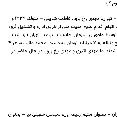
به گزارش حقوق بشر در ایران، روز دوشنبه ۲۶ مهر ماه ۱۳۹۹، مهدی اکبری ورسخواران- متولد: ۱۳۵۸ – فرزند: غلام – ساکن – تهران، مهدی رخ پرور، فاطمه شریفی – متولد: ۱۳۳۹ و
لاب تهران به ریاست محمد مقیسه، با اتهام اقدام علیه امنیت ملی از طریق اداره و تشکیل گروه
یری و کلیسای خانگی در مجموع به تحمل ۳۵ سال حبس تعزیری محکوم شدند. این نوکیشان مسیحی در سال ۱۳۹۷، توسط ماموران سازمان اطلاعات سپاه در تهران بازداشت
شدند و پس از طی مراحل بازجوئی و تحمل ۳۰ روز سلول انفرادی با تودیع وثیقه آزاد شدند اما در روز دادرسی با افزایش مبلغ وثیقه به ۷ میلیارد تومان به دستور محمد مقیسه، هر ۴
شدند اما مهدی اکبری و مهدی رخ پرور، در حال حاضر در
ان – بعنوان متهم ردیف اول، سیمین سهیلی نیا – بعنوان