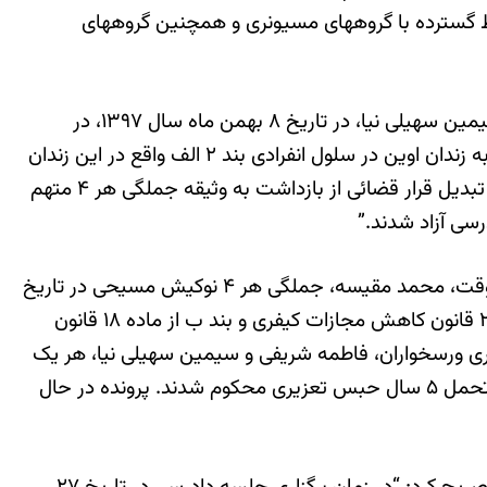
اط گسترده با گروههای مسیونری و همچنین گروههای
یک منبع در گفتگو با حقوق بشر در ایران اعلام کرد: “مهدی اکبری ورسخواران ورسخوران، مهدی رخ پرور، فاطمه شریفی و سیمین سهیلی نیا، در تاریخ ۸ بهمن ماه سال ۱۳۹۷، در
منطقه آریاشهر تهران همزمان با یورش هماهنگ ماموران سازمان اطلاعات سپاه پاسداران، بازداشت شدند و پس از انتقال به زندان اوین در سلول انفرادی بند ۲ الف واقع در این زندان
تحت شدیدترین بازجوئی ها قرار گرفتند و پس از طی مراحل بازجوئی و بازپرسی در شعبه ۲ بازپرسی دادسرای زندان اوین با تبدیل قرار قضائی از بازداشت به وثیقه جملگی هر ۴ متهم
این منبع مطلع در ادامه افزود: “با ارجاع پرونده این ۴ نوکیش مسیحی به شعبه ۲۸ دادگاه انقلاب تهران به ریاست قاضی وقت، محمد مقیسه، جملگی هر ۴ نوکیش مسیحی در تاریخ
۲۷ خرداد ماه ۱۳۹۹، با اتهام « اقدام علیه امنیت کشور و اداره و تشکیل گروه غیرقانونی مسیحیت تبشیری با اعمال تبصره ۲ قانون کاهش مجازات کیفری و بند ب از ماده ۱۸ قانون
استناد به ماده ۴۹۸ قانون مجازات اسلامی، مهدی اکبری ورسخواران، فاطمه شریفی و سیمین سهیلی نیا، هر یک
به تحمل ۱۰ سال حبس تعزیری محکوم شدند. همچنین مهدی رخ پرور، دیگر متهم این پرونده هم از بابت اتهام مذکور به تحمل ۵ سال حبس تعزیری محکوم شدند. پرونده در حال