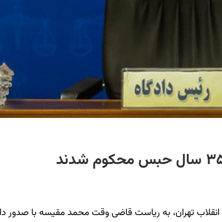
۲۷ آذر ماه ۱۳۹۹، شعبه ۲۸ دادگاه انقلاب تهران، به ریاست قاضی وقت محمد مق