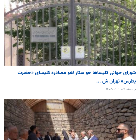
شورای جهانی کلیساها خواستار لغو مصادره کلیسای «حضرت
پطرس» تهران ش ...
جمعه، ۹ مرداد، ۱۴۰۵