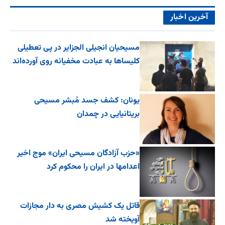
آخرین اخبار
مسیحیان انجیلی الجزایر در پی تعطیلی
کلیساها به عبادت مخفیانه روی آورده‌اند
یونان: کشف جسد مُبشر مسیحی
بریتانیایی در چمدان
«حزب آزادگان مسیحی ایران» موج اخیر
اعدامها در ایران را محکوم کرد
قاتل یک کشیش مصری به دار مجازات
آویخته شد