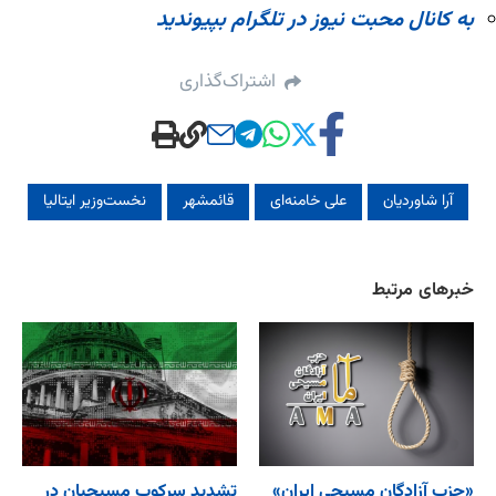
به کانال محبت نیوز در تلگرام بپیوندید
اشتراک‌گذاری
آرا شاوردیان
علی خامنه‌ای
قائمشهر
نخست‌وزیر ایتالیا
خبرهای مرتبط
«حزب آزادگان مسیحی ایران»
تشدید سرکوب مسیحیان در