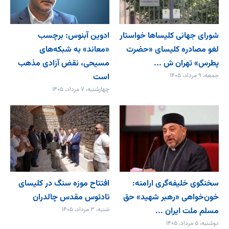
شورای جهانی کلیساها خواستار
ادوین آبنوس: برچسب
لغو مصادره کلیسای «حضرت
«معاند» به شبکه‌های
پطرس» تهران ش ...
مسیحی، نقض آزادی مذهب
جمعه، ۹ مرداد، ۱۴۰۵
است
چهارشنبه، ۷ مرداد، ۱۴۰۵
سخنگوی خلیفه‌گری ارامنه:
افتتاح موزه سنگ در کلیسای
خون‌خواهی «رهبر شهید» حق
تادئوس مقدس چالدران
مسلم ملت ایران ...
شنبه، ۳ مرداد، ۱۴۰۵
دوشنبه، ۵ مرداد، ۱۴۰۵